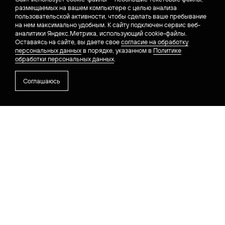
размещаемых на вашем компьютере с целью анализа
пользовательской активности, чтобы сделать ваше пребывание
на нем максимально удобным. К cайту подключен сервис веб-
аналитики Яндекс.Метрика, использующий cookie-файлы.
Оставаясь на сайте, вы даете свое
согласие на обработку
персональных данных
в порядке, указанном в
Политике
обработки персональных данных
.
Соглашаюсь